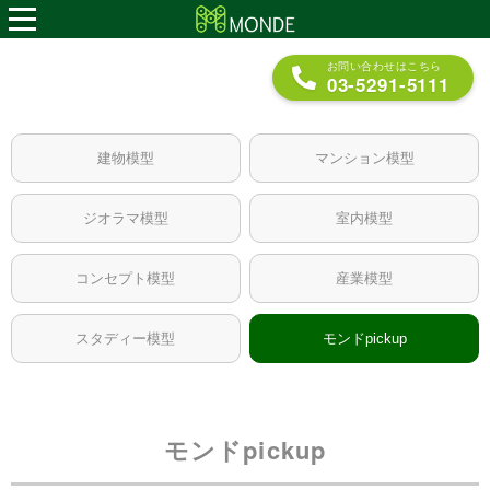
メニュー
お問い合わせはこちら
03-5291-5111
建物模型
マンション模型
ジオラマ模型
室内模型
コンセプト模型
産業模型
スタディー模型
モンドpickup
モンドpickup