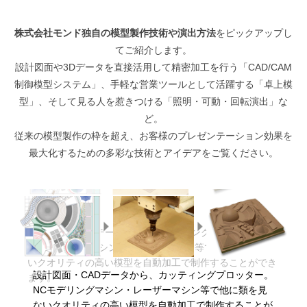
株式会社モンド独自の模型製作技術や演出方法
をピックアップし
てご紹介します。
設計図面や3Dデータを直接活用して精密加工を行う「CAD/CAM
制御模型システム」、手軽な営業ツールとして活躍する「卓上模
型」、そして見る人を惹きつける「照明・可動・回転演出」な
ど。
従来の模型製作の枠を超え、お客様のプレゼンテーション効果を
最大化するための多彩な技術とアイデアをご覧ください。
設計図面・CADデータから、カッティングプロッター。
NCモデリングマシン・レーザーマシン等で他に類を見な
いクオリティの高い模型を自動加工で制作することができ
設計図面・CADデータから、カッティングプロッター。
ます。
NCモデリングマシン・レーザーマシン等で他に類を見
ないクオリティの高い模型を自動加工で制作することが