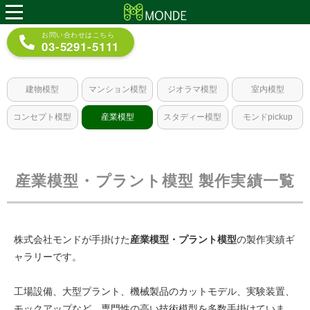
メニュー
お問い合わせはこちら
03-5291-5111
建物模型
マンション模型
ジオラマ模型
室内模型
コンセプト模型
産業模型
スタディー模型
モンドpickup
産業模型・プラント模型 製作実績一覧
株式会社モンドが手掛けた
産業模型・プラント模型
の製作実績ギ
ャラリーです。
工場設備、大型プラント、機械製品のカットモデル、実験装置、
モックアップなど、専門性の高い技術模型を多数手掛けていま